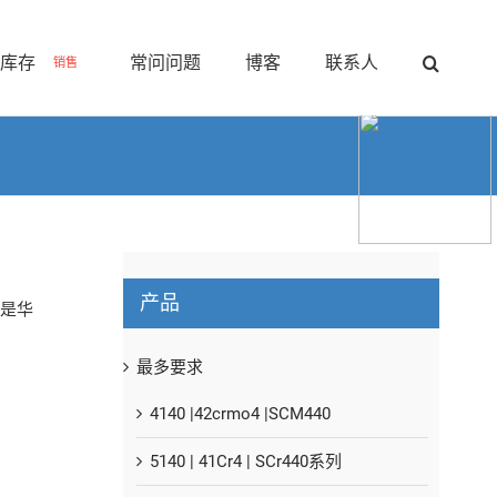
块库存
常问问题
博客
联系人
销售
产品
们是华
最多要求
4140 |42crmo4 |SCM440
5140 | 41Cr4 | SCr440系列